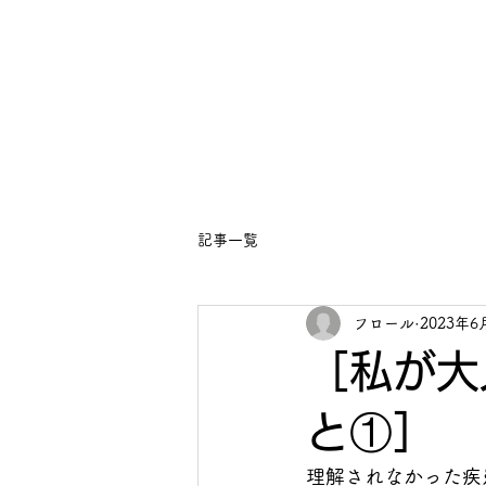
ホーム
ス
記事一覧
フロール
2023年6
［私が大
と①］
理解されなかった疾