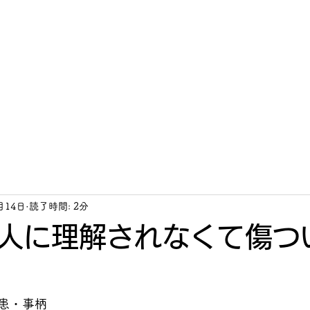
タッフ紹介
活動内容
募集要項
月14日
読了時間: 2分
人に理解されなくて傷つ
患・事柄